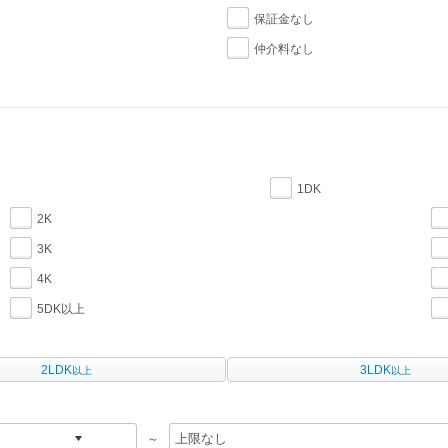
保証金なし
仲介料なし
1DK
2K
3K
4K
5DK以上
2LDK
3LDK
以上
以上
～