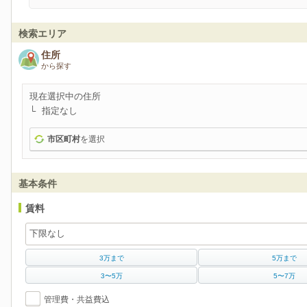
検索エリア
住所
から探す
現在選択中の住所
指定なし
市区町村
を選択
基本条件
賃料
3万まで
5万まで
3〜5万
5〜7万
管理費・共益費込