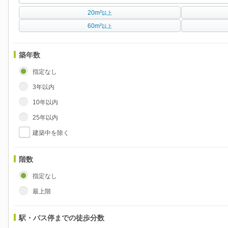
20m²
以上
60m²
以上
築年数
指定なし
3年以内
10年以内
25年以内
建築中を除く
階数
指定なし
最上階
駅・バス停までの徒歩分数