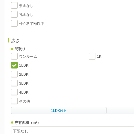
敷金なし
礼金なし
仲介料半額以下
広さ
間取り
ワンルーム
1K
1LDK
2LDK
3LDK
4LDK
その他
1LDK
以上
専有面積
（m²）