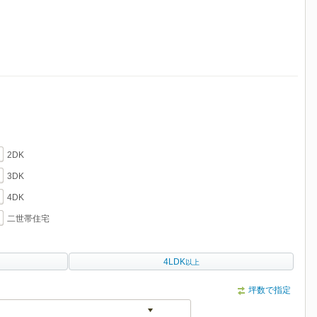
2DK
3DK
4DK
二世帯住宅
4LDK
以上
坪数で指定