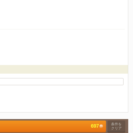
条件を
697
件
クリア