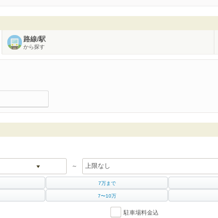
路線/駅
から探す
～
7万まで
7〜10万
駐車場料金込