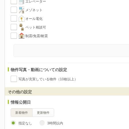
エレベーター
メゾネット
オール電化
ペット相談可
制震/免震/耐震
物件写真・動画についての設定
写真が充実している物件（10枚以上）
その他の設定
情報公開日
新着物件
更新物件
指定なし
3時間以内