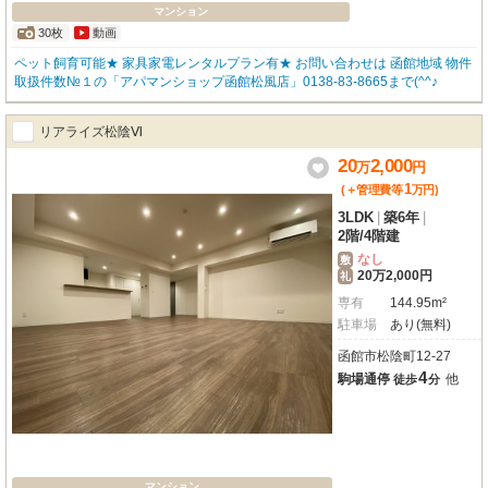
マンション
30枚
動画
ペット飼育可能★ 家具家電レンタルプラン有★ お問い合わせは 函館地域 物件
取扱件数№１の「アパマンショップ函館松風店」0138-83-8665まで(^^♪
リアライズ松陰Ⅵ
20
2,000
万
円
1
(＋管理費等
万
円
)
3LDK
|
築6年
|
2階
/
4階建
なし
敷
20万2,000円
礼
専有
144.95m²
駐車場
あり(無料)
函館市松陰町12-27
4
駒場通停
他
徒歩
分
マンション