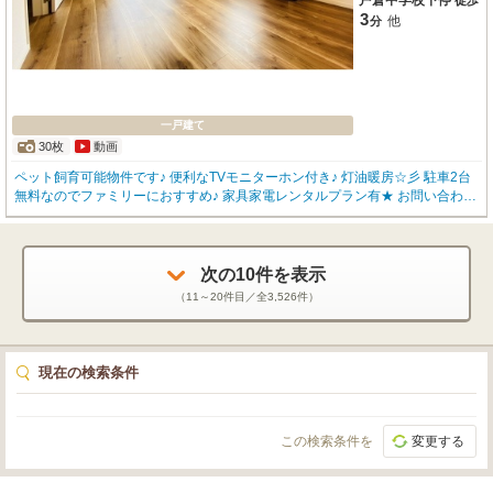
戸倉中学校下停
徒歩
3
他
分
一戸建て
30枚
動画
ペット飼育可能物件です♪ 便利なTVモニターホン付き♪ 灯油暖房☆彡 駐車2台
無料なのでファミリーにおすすめ♪ 家具家電レンタルプラン有★ お問い合わせ
は 函館地域 物件取扱件数№１の「アパマンショップ函館松風店」0138-83-86
65まで(^^♪
次の
10
件を表示
（
11～20
件目／全
3,526
件）
現在の検索条件
この検索条件を
変更する