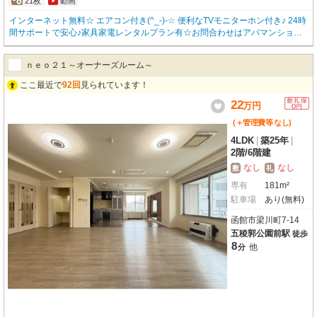
21枚
動画
インターネット無料☆ エアコン付き(^_-)-☆ 便利なTVモニターホン付き♪ 24時
間サポートで安心♪家具家電レンタルプラン有☆お問合わせはアパマンショッ
プ函館地域№1の物件取扱数の函館松風店0138-83-8665まで(^^♪
ｎｅｏ２１～オーナーズルーム～
ここ最近で
92回
見られています！
22
万
円
(＋管理費等
なし
)
4LDK
|
築25年
|
2階
/
6階建
なし
なし
敷
礼
専有
181m²
駐車場
あり(無料)
函館市梁川町7-14
五稜郭公園前駅
徒歩
8
他
分