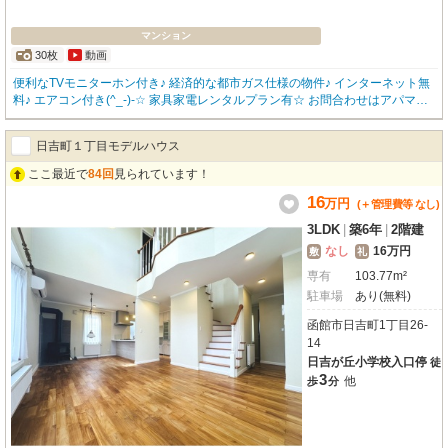
マンション
30枚
動画
便利なTVモニターホン付き♪ 経済的な都市ガス仕様の物件♪ インターネット無
料♪ エアコン付き(^_-)-☆ 家具家電レンタルプラン有☆ お問合わせはアパマン
ショップ函館地域№1の物件取扱数の函館松風店0138-83-8665まで(^^♪
日吉町１丁目モデルハウス
ここ最近で
84回
見られています！
16
万
円
(＋管理費等
なし
)
3LDK
|
築6年
|
2階建
なし
16万円
敷
礼
専有
103.77m²
駐車場
あり(無料)
函館市日吉町1丁目26-
14
日吉が丘小学校入口停
徒
3
他
歩
分