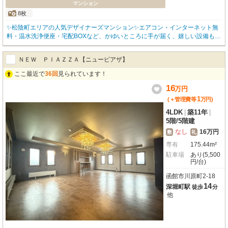
マンション
8枚
✨松陰町エリアの人気デザイナーズマンション✨エアコン・インターネット無
料・温水洗浄便座・宅配BOXなど、かゆいところに手が届く、嬉しい設備も充
実の広々3LDK★ 24時間サポートで安心♪ 家具家電レンタルプラン有★ 📱LINE
でご相談も可能です📱お問合わせはアパマンショップ函館地域№1の物件取扱
ＮＥＷ ＰＩＡＺＺＡ【ニューピアザ】
数の函館松風店0138-83-8665まで(^^♪
ここ最近で
36回
見られています！
16
万
円
1
(＋管理費等
万
円
)
4LDK
|
築11年
|
5階
/
5階建
なし
16万円
敷
礼
専有
175.44m²
駐車場
あり(5,500
円/台)
函館市川原町2-18
14
深堀町駅
徒歩
分
他