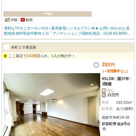
一戸建て
30枚
動画
便利なTVモニターホン付き♪ 家具家電レンタルプラン有★ お問い合わせは 函
館地域 物件取扱件数№１の「アパマンショップ函館松風店」0138-83-8665ま
で(^^♪
本町２９番貸家
ここ最近で
143回
見られ、
1人
が検討中！
15
万
円
(＋管理費等
なし
)
4SLDK
|
築37年
|
3階建
なし
敷
15万円
礼
専有
245.52m²
駐車場
あり(無料)
函館市本町29-36
5
杉並町停
徒歩
分
他