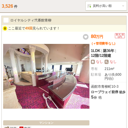
3,526
件
ロイヤルシティ弐番館青柳
ここ最近で
49回
見られています！
80
万
円
(＋管理費等
なし
)
1LDK
|
築36年
|
12階
/
12階建
なし
なし
敷
礼
専有
211m²
駐車場
あり(6,600
円/台)
函館市青柳町10-3
ロープウェイ前停
徒歩
5
他
分
マンション