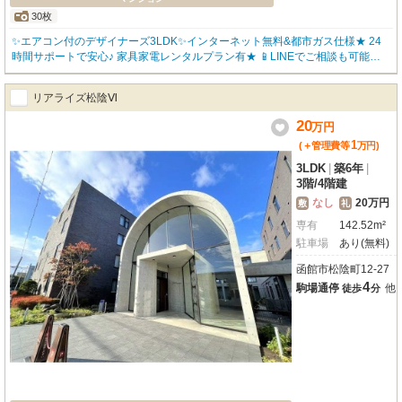
30枚
✨エアコン付のデザイナーズ3LDK✨インターネット無料&都市ガス仕様★ 24
時間サポートで安心♪ 家具家電レンタルプラン有★ 📱LINEでご相談も可能です
📱お問合わせはアパマンショップ函館地域№1の物件取扱数の函館松風店0138
-83-8665まで(^^♪
リアライズ松陰Ⅵ
20
万
円
1
(＋管理費等
万
円
)
3LDK
|
築6年
|
3階
/
4階建
なし
20万円
敷
礼
専有
142.52m²
駐車場
あり(無料)
函館市松陰町12-27
4
駒場通停
他
徒歩
分