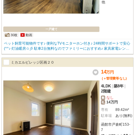
他
一戸建て
30枚
動画
ペット飼育可能物件です♪ 便利なTVモニターホン付き♪ 24時間サポートで安心
(^^♪ 灯油暖房☆彡 駐車2台無料なのでファミリーにおすすめ♪ 家具家電レンタ
ルプラン有★ お問い合わせは 函館地域 物件取扱件数№１の「アパマンショッ
プ函館松風店」0138-83-8665まで(^^♪
ミカエルビレッジ区画２０
14
万
円
(＋管理費等
なし
)
4LDK
|
築8年
|
2階建
なし
敷
14万円
礼
専有
89.42m²
駐車場
あり(無料)
函館市戸倉町153-
7