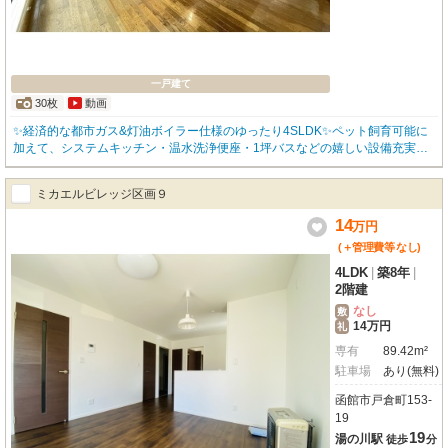
一戸建て
30枚
動画
✨経済的な都市ガス&灯油ボイラー仕様のゆったり4SLDK✨ペット飼育可能に
加えて、システムキッチン・温水洗浄便座・1坪バスなどの嬉しい設備充実★
家具家電レンタルプラン有★ お問い合わせは 函館地域 物件取扱件数№１の
「アパマンショップ函館松風店」0138-83-8665まで(^^♪
ミカエルビレッジ区画９
14
万
円
(＋管理費等
なし
)
4LDK
|
築8年
|
2階建
なし
敷
14万円
礼
専有
89.42m²
駐車場
あり(無料)
函館市戸倉町153-
19
19
湯の川駅
徒歩
分