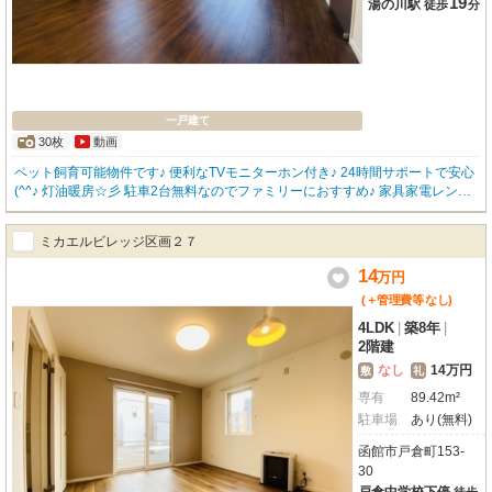
19
湯の川駅
徒歩
分
一戸建て
30枚
動画
ペット飼育可能物件です♪ 便利なTVモニターホン付き♪ 24時間サポートで安心
(^^♪ 灯油暖房☆彡 駐車2台無料なのでファミリーにおすすめ♪ 家具家電レンタ
ルプラン有★ お問い合わせは 函館地域 物件取扱件数№１の「アパマンショッ
プ函館松風店」0138-83-8665まで(^^♪
ミカエルビレッジ区画２７
14
万
円
(＋管理費等
なし
)
4LDK
|
築8年
|
2階建
なし
14万円
敷
礼
専有
89.42m²
駐車場
あり(無料)
函館市戸倉町153-
30